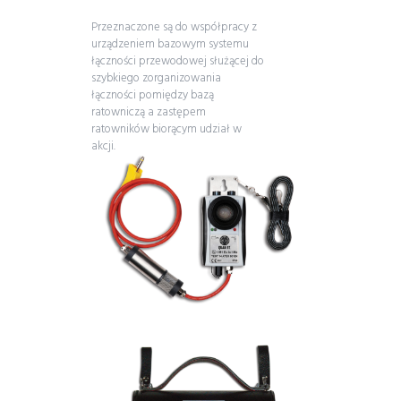
Przeznaczone są do współpracy z
urządzeniem bazowym systemu
łączności przewodowej służącej do
szybkiego zorganizowania
łączności pomiędzy bazą
ratowniczą a zastępem
ratowników biorącym udział w
akcji.