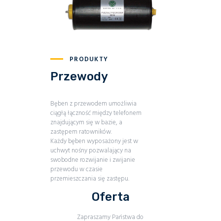
PRODUKTY
Przewody
Bęben z przewodem umożliwia
ciągłą łączność między telefonem
znajdującym się w bazie, a
zastępem ratowników.
Każdy bęben wyposażony jest w
uchwyt nośny pozwalający na
swobodne rozwijanie i zwijanie
przewodu w czasie
przemieszczania się zastępu.
Oferta
Zapraszamy Państwa do