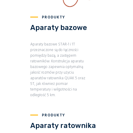
PRODUKTY
Aparaty bazowe
Aparaty bazowe STAR-1 i 1T
przeznaczone są do łączności
pomiędzy bazą, a zastępem
ratowników. Konstrukcja aparatu
bazowego zapewnia optymalną
jakość rozmów przy użyciu
aparatów ratownika QUAK 5 oraz
5T, jak również pomiar
temperatury i wilgotności na
odległość 5 km.
PRODUKTY
Aparaty ratownika