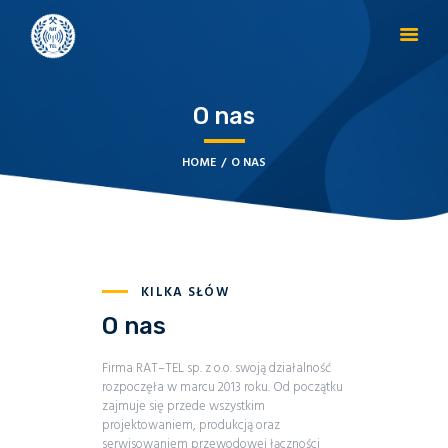
O nas
STRONA GŁÓWNA
O NAS
HOME
O NAS
PRODUKTY
AKTUALNOŚCI
OTHER LANGUAGES
KONTAKT
KILKA SŁÓW
O nas
Firma RAT–TEL sp. z o.o. swoją działalność
rozpoczęła w marcu 2013 roku. Od początku
zajmuje się przede wszystkim
projektowaniem, produkcją oraz
serwisowaniem przewodowej łączności