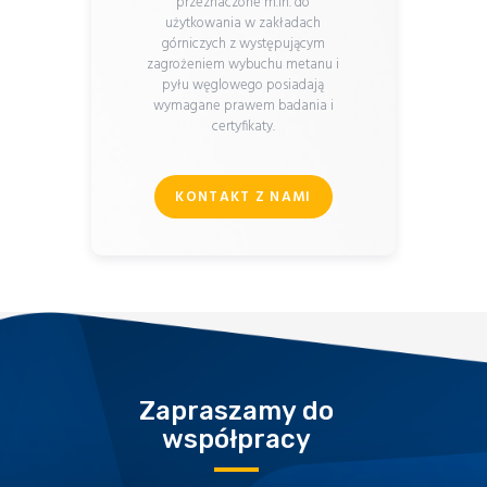
przeznaczone m.in. do
użytkowania w zakładach
górniczych z występującym
zagrożeniem wybuchu metanu i
pyłu węglowego posiadają
wymagane prawem badania i
certyfikaty.
KONTAKT Z NAMI
Zapraszamy do
współpracy